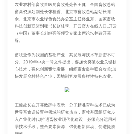
农业农村部畜牧兽医局畜牧处处长王健、全国畜牧总站
畜禽资源处副处长张桂香、北京市畜牧总站副站长陈
余、北京市农业绿色食品办公室主任佟亚东、国家畜牧
科技创新联盟副秘书长赵桂苹、开云官方在线入口_开云
（中国）董事长刘继强等领导专家出席论坛并致开幕
辞。
畜牧业作为我国的基础产业，其发展与技术革新密不可
分。2019年中央⼀号⽂件提出，要加快突破农业关键核
⼼技术，强化创新驱动发展，组织畜禽良种联合攻关;加
快发展乡村特⾊产业，因地制宜发展多样性特⾊农业。
王健处长在开幕致辞中表示，分子精准育种技术已成为
世界畜禽遗传育种领域的研究热点，畜牧基因组研究步
入产业化时代!推进畜牧业现代化建设，必须充分运用科
学技术手段，整合要素资源、强化创新驱动、促进提质
增效。