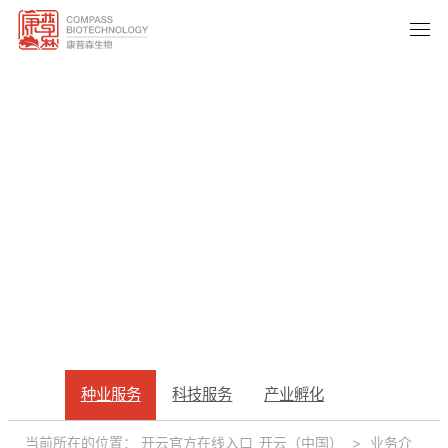
种业服务
种业服务
科技服务
产业孵化
SEED INDUSTRY
当前所在的位置：
开云官方在线入口_开云（中国）
>
业务介