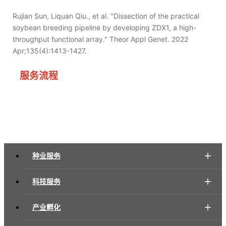
Rujian Sun, Liquan Qiu., et al. "Dissection of the practical
soybean breeding pipeline by developing ZDX1, a high-
throughput functional array." Theor Appl Genet. 2022
Apr;135(4):1413-1427.
服务流程
种业服务
科技服务
产业孵化