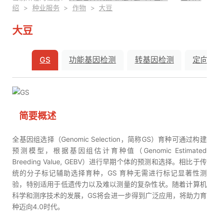
绍
>
种业服务
>
作物
>
大豆
大豆
GS
功能基因检测
转基因检测
定向改
GS
简要概述
全基因组选择（Genomic Selection，简称GS）育种可通过构建
预测模型，根据基因组估计育种值（Genomic Estimated
Breeding Value, GEBV）进行早期个体的预测和选择。相比于传
统的分子标记辅助选择育种，GS 育种无需进行标记显著性测
验，特别适用于低遗传力以及难以测量的复杂性状。随着计算机
科学和测序技术的发展，GS将会进一步得到广泛应用，将助力育
种迈向4.0时代。