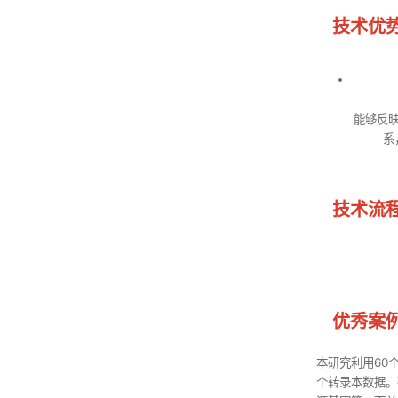
技术优
能够反
系
技术流
优秀案
本研究利用60
个转录本数据。