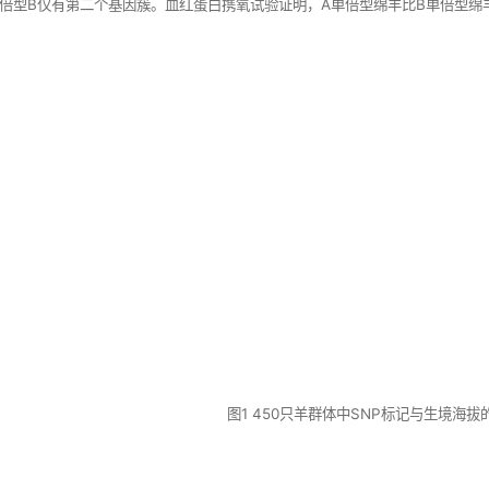
倍型B仅有第二个基因簇。血红蛋白携氧试验证明，A单倍型绵羊比B单倍型绵
图1 450只羊群体中SNP标记与生境海