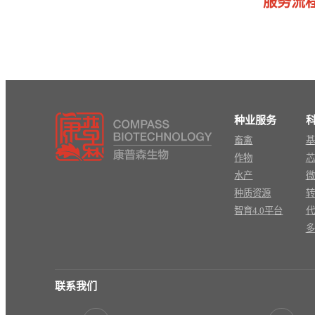
服务流
种业服务
畜禽
基
作物
芯
水产
微
种质资源
转
智育4.0平台
代
多
联系我们