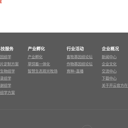
程
科技服务
产业孵化
行业活动
企业概况
因组学
产业孵化
畜牧基因组论坛
新闻中心
片定制方案
草饲畜一体化
作物基因组论坛
企业文化
生物组学
智慧生态观光牧场
育种+直播
交流中心
录组学
下载中心
谢组学
关于开云官方在
组学方案