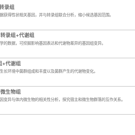
转录组
据获得性状相关基因，并与转录组联合分析，缩小候选基因范围。
+转录组+代谢组
学的数据，可挖掘影响基因表达和代谢物差异的基因组变异。
组+代谢组
生长环境中菌群组成和丰度以及菌群产生的代谢物变化。
+微生物组
因变异与体内微生物的相关性分析，探究宿主和微生物群落的互作关系。