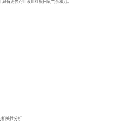
羊具有更强的血液血红蛋白氧气亲和力。
拔的相关性分析