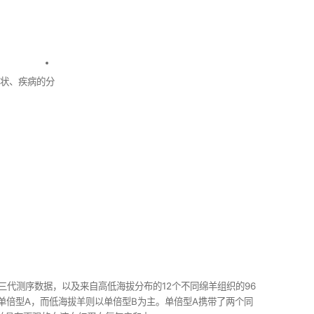
性状、疾病的分
三代测序数据，以及来自高低海拔分布的12个不同绵羊组织的96
单倍型A，而低海拔羊则以单倍型B为主。单倍型A携带了两个同