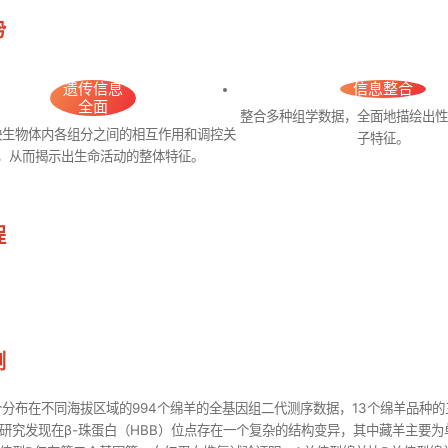
势
遗传信息
信息整合
全面
整合多种组学数据，全面地描绘出
映生物体内各组分之间的相互作用和调控关
子特征。
，从而揭示出生命活动的整体特征。
程
例
个分布在不同海拔区域的994个绵羊的全基因组二代测序数据，13个绵羊品种的
研究发现在β-珠蛋白（HBB）位点存在一个复杂的结构变异，其中藏羊主要为