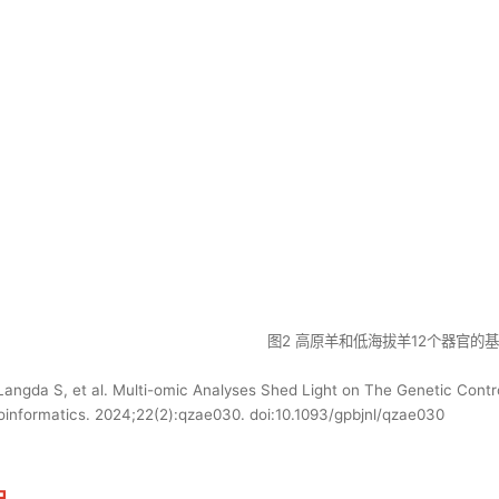
图2 高原羊和低海拔羊12个器官的
Langda S, et al. Multi-omic Analyses Shed Light on The Genetic Contr
oinformatics. 2024;22(2):qzae030. doi:10.1093/gpbjnl/qzae030