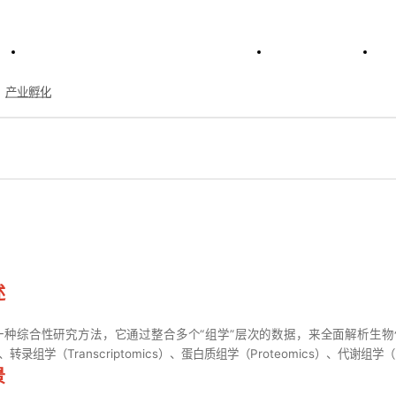
开云官方在线入口_开云（中国）
业务介绍
绍
>
科技服务
>
多组学方案
产业孵化
学方案
述
一种综合性研究方法，它通过整合多个“组学”层次的数据，来全面解析生
‌、转录组学（Transcriptomics）‌、蛋白质组学（Proteomics）‌、代谢组学
景