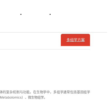
行业活动
企业概况
集团网群
多组学方案
物体的复杂机制与功能。在生物学中，多组学通常包括基因组学
（Metabolomics）‌、微生物组学。