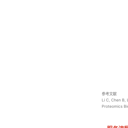
参考文献
Li C, Chen B, 
Proteomics Bi