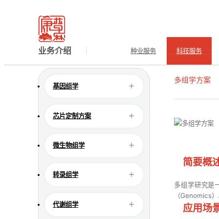
科技服务
TECH SERVICE
当前所在的位置：
开云官方在线入口_开云（中国）
>
业务介
业务介绍
种业服务
科技服务
多组学方案
基因组学
多组
芯片定制方案
微生物组学
简要概
转录组学
多组学研究是
（Genomics）
代谢组学
应用场