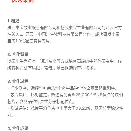
优秀案例
1. 概述
陕西秦宝牧业股份有限公司和杨凌秦宝牛业有限公司与开云官方
在线入口_开云（中国）生物科技有限公司合作，成功研发出秦
宝芯1.0低密度育种芯片。
2. 合作背景
以秦川牛为母本，通过杂交等方式培育高端肉牛群体秦宝牛，传
统育种方法有局限，需借助基因组选择育种技术。
3. 合作过程
- 样本测序：选择500余头5个肉牛品种个体全基因组重测序。
- 芯片设计：比对鉴定，筛选得到含近25,000个SNP位点的液相
芯片，含各品种特异性分子标记位点。
- 测试评估：芯片平均位点检出率大于99.23%，基因分型稳定性
好。
4. 合作成果