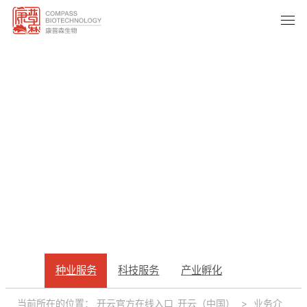
种业服务
种业服务
科技服务
产业孵化
SEED INDUSTRY
当前所在的位置：
开云官方在线入口_开云（中国）
>
业务介