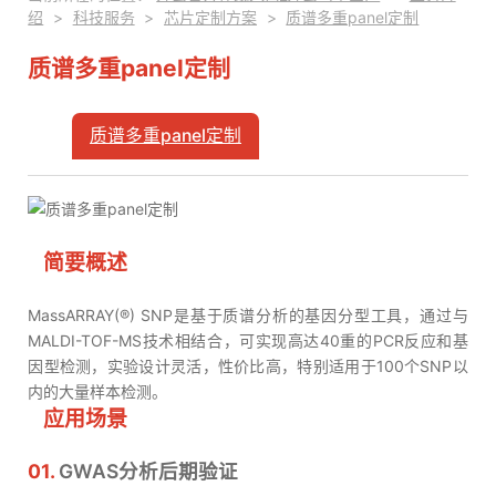
绍
>
科技服务
>
芯片定制方案
>
质谱多重panel定制
质谱多重panel定制
质谱多重panel定制
质谱多重panel定制
简要概述
MassARRAY(®) SNP是基于质谱分析的基因分型工具，通过与
MALDI-TOF-MS技术相结合，可实现高达40重的PCR反应和基
因型检测，实验设计灵活，性价比高，特别适用于100个SNP以
内的大量样本检测。
应用场景
01.
GWAS分析后期验证