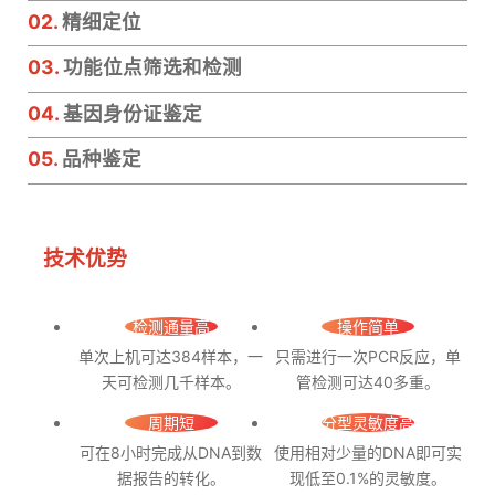
02.
精细定位
03.
功能位点筛选和检测
04.
基因身份证鉴定
05.
品种鉴定
技术优势
检测通量高
操作简单
单次上机可达384样本，一
只需进行一次PCR反应，单
天可检测几千样本。
管检测可达40多重。
周期短
分型灵敏度高
可在8小时完成从DNA到数
使用相对少量的DNA即可实
据报告的转化。
现低至0.1%的灵敏度。