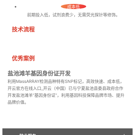
成本低
前期投入低，试剂浪费少，无需荧光探针等修饰。
技术流程
优秀案例
盐池滩羊基因身份证开发
利用MassARRAY检测品种特有SNP标记，高效快速、成本低，
开云官方在线入口_开云（中国）已与宁夏盐池县委县政府合作
开发盐池滩羊“基因身份证”，利用基因科技保障品牌市场、提升
品牌价值。