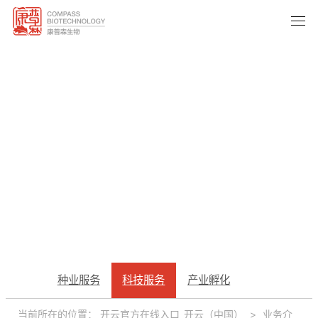
科技服务
种业服务
科技服务
产业孵化
TECH SERVICE
当前所在的位置：
开云官方在线入口_开云（中国）
>
业务介