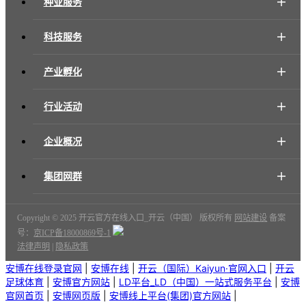
种业服务
科技服务
产业孵化
行业活动
企业概况
集团网群
Copyright © 2025 开云官方在线入口_开云（中国） 版权所有
网站建设
备案
号：
京ICP备18000869号-1
法律声明
|
隐私政策
安博在线登录官网
|
安博在线
|
开云（国际）Kaiyun·官网入口
|
开云
足球体育
|
安博官方网站
|
LD平台_LD（中国）一站式服务平台
|
安博
官网首页
|
安博网页版
|
安博线上平台(集团)官方网站
|