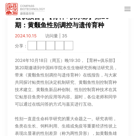
会议预告 | 【育种+俱乐部】第20
期：黄颡鱼性别调控与遗传育种
2024.10.15
访问量 |
35
分享：
2024年10月18日（周五）晚19:30，【育种+俱乐部】
第20期邀请到中国科学院水生生物研究所梅洁研究员，
带来《黄颡鱼性别调控与遗传育种》在线报告，与大家
共同探讨鲇类性别决定机制研究、黄颡鱼性别控制育种
技术建立、黄颡鱼新品种创制、性别控制育种技术在其
它鲇形目鱼类中的应用等内容。届时，各位老师和同学
可以通过在线问答的方式与嘉宾进行互动。
性别一直是生命科学研究的重大命题之一。研究表明，
鱼类在生长、饲料利用、生殖或免疫等重要经济性状上
表现出显著的性别差异（称为两性异形），如黄颡鱼雄