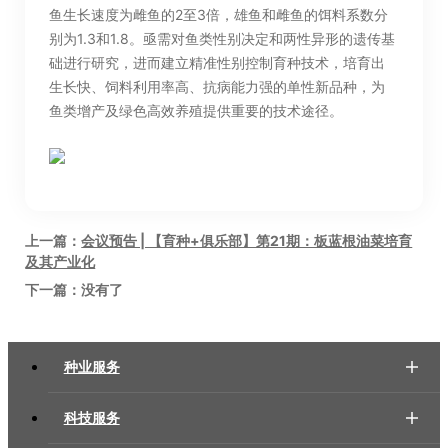
鱼生长速度为雌鱼的2至3倍，雄鱼和雌鱼的饵料系数分
别为1.3和1.8。亟需对鱼类性别决定和两性异形的遗传基
础进行研究，进而建立精准性别控制育种技术，培育出
生长快、饲料利用率高、抗病能力强的单性新品种，为
鱼类增产及绿色高效养殖提供重要的技术途径。
上一篇：
会议预告 | 【育种+俱乐部】第21期：板蓝根油菜培育
及其产业化
下一篇：没有了
种业服务
科技服务